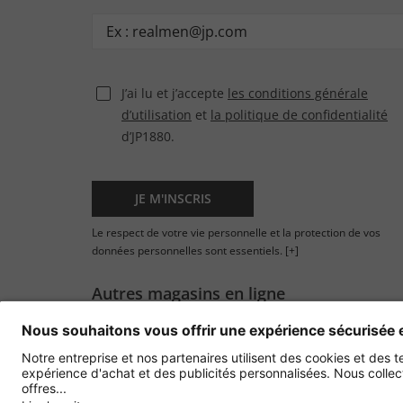
J’ai lu et j’accepte
les conditions générale
d’utilisation
et
la politique de confidentialité
d’JP1880.
JE M'INSCRIS
Le respect de votre vie personnelle et la protection de vos
données personnelles sont essentiels.
[+]
Autres magasins en ligne
France