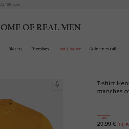
u'à 100 jours
OME OF REAL MEN
s
Blazers
Chemises
Last Chance
Guide des tailles
T-shirt Hen
manches cou
- 50%
29,99 €
14,99