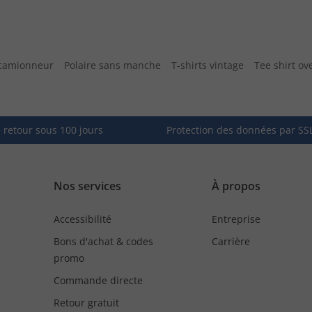
 camionneur
Polaire sans manche
T-shirts vintage
Tee shirt ov
e retour sous 100 jours
Protection des données par SS
Nos services
À propos
Accessibilité
Entreprise
Bons d'achat & codes
Carrière
promo
Commande directe
Retour gratuit