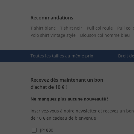
Recommandations
T shirt blanc
T shirt noir
Pull col roule
Pull col
Polo shirt vintage style
Blouson col homme bleu
Toutes les tailles au même prix
Droit d
Recevez dès maintenant un bon
d’achat de 10 € !
Ne manquez plus aucune nouveauté !
Inscrivez-vous à notre newsletter et recevez un bon
de 10 € en cadeau de bienvenue
JP1880