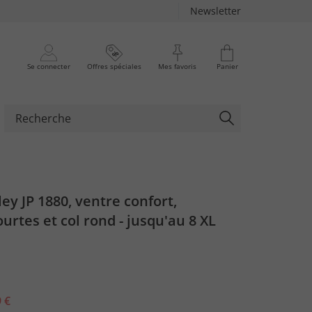
Newsletter
Se connecter
Offres spéciales
Mes favoris
Panier
ley JP 1880, ventre confort,
rtes et col rond - jusqu'au 8 XL
 €