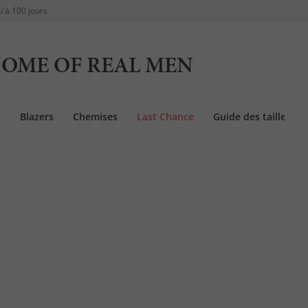
u'à 100 jours
OME OF REAL MEN
s
Blazers
Chemises
Last Chance
Guide des tailles