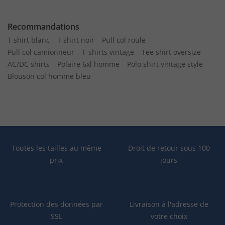
Recommandations
T shirt blanc
T shirt noir
Pull col roule
Pull col camionneur
T-shirts vintage
Tee shirt oversize
AC/DC shirts
Polaire 6xl homme
Polo shirt vintage style
Blouson col homme bleu
Toutes les tailles au même
Droit de retour sous 100
prix
jours
Protection des données par
Livraison à l'adresse de
SSL
votre choix