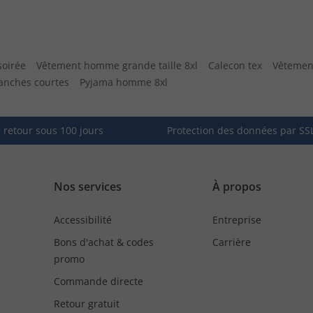
soirée
Vêtement homme grande taille 8xl
Calecon tex
Vêtement
anches courtes
Pyjama homme 8xl
e retour sous 100 jours
Protection des données par SS
Nos services
À propos
Accessibilité
Entreprise
Bons d'achat & codes
Carrière
promo
Commande directe
Retour gratuit