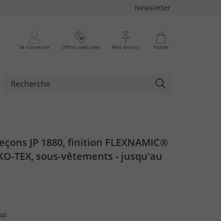
Newsletter
Se connecter
Offres spéciales
Mes favoris
Panier
leçons JP 1880, finition FLEXNAMIC®
KO-TEX, sous-vêtements - jusqu'au
ort