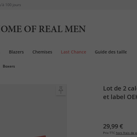
u'à 100 jours
OME OF REAL MEN
s
Blazers
Chemises
Last Chance
Guide des tailles
Boxers
Lot de 2 ca
et label OE
8&nbsp
29,99 €
Prix TTC
hors frais de p