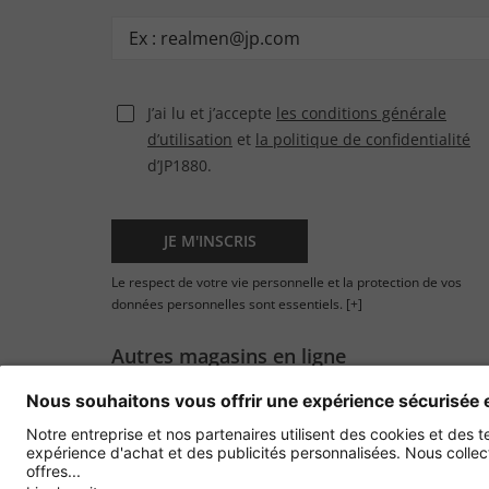
J’ai lu et j’accepte
les conditions générale
d’utilisation
et
la politique de confidentialité
d’JP1880.
JE M'INSCRIS
Le respect de votre vie personnelle et la protection de vos
données personnelles sont essentiels.
[+]
Autres magasins en ligne
France