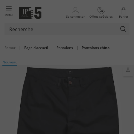
Menu
Se connecter
Offres spéciales
Panier
Retour
|
Page d’accueil
|
Pantalons
|
Pantalons chino
Nouveau