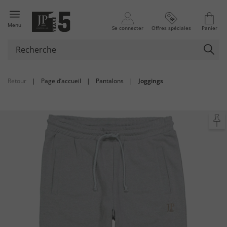
Menu
Se connecter
Offres spéciales
Panier
Retour
|
Page d’accueil
|
Pantalons
|
Joggings