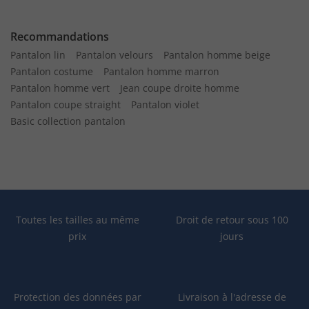
Recommandations
Pantalon lin
Pantalon velours
Pantalon homme beige
Pantalon costume
Pantalon homme marron
Pantalon homme vert
Jean coupe droite homme
Pantalon coupe straight
Pantalon violet
Basic collection pantalon
Toutes les tailles au même
Droit de retour sous 100
prix
jours
Protection des données par
Livraison à l'adresse de