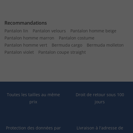
Recommandations
Pantalon lin
Pantalon velours
Pantalon homme beige
Pantalon homme marron
Pantalon costume
Pantalon homme vert
Bermuda cargo
Bermuda molleton
Pantalon violet
Pantalon coupe straight
Toutes les tailles au même
Droit de retour sous 100
prix
jours
Protection des données par
Livraison à l'adresse de