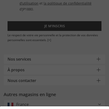
d’utilisation
et
la politique de confidentialité
d’JP1880.
JE M'INSCRIS
Le respect de votre vie personnelle et la protection de vos données
personnelles sont essentiels.
[+]
Nos services
À propos
Nous contacter
Autres magasins en ligne
France