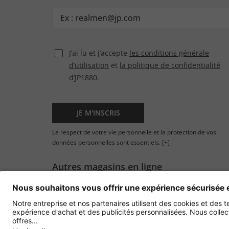
J’ai lu et j’accepte
les conditions générale
d’utilisation
et
la politique de confidentialité
d’JP1880.
JE M'INSCRIS
Le respect de votre vie personnelle et la protection de vos
données personnelles sont essentiels.
[+]
Autres magasins en ligne
France