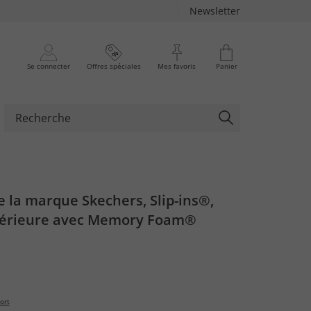
Newsletter
Se connecter
Offres spéciales
Mes favoris
Panier
 la marque Skechers, Slip-ins®,
térieure avec Memory Foam®
ort