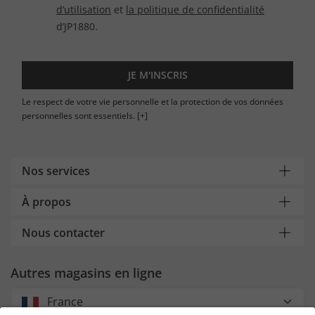
d’utilisation
et
la politique de confidentialité
d’JP1880.
JE M'INSCRIS
Le respect de votre vie personnelle et la protection de vos données
personnelles sont essentiels.
[+]
Nos services
À propos
Nous contacter
Autres magasins en ligne
France