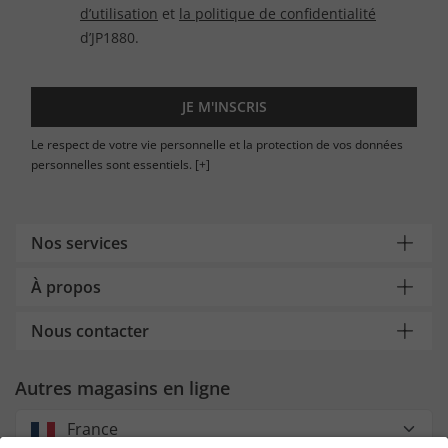
d’utilisation
et
la politique de confidentialité
d’JP1880.
JE M'INSCRIS
Le respect de votre vie personnelle et la protection de vos données
personnelles sont essentiels.
[+]
Nos services
À propos
Nous contacter
Autres magasins en ligne
France