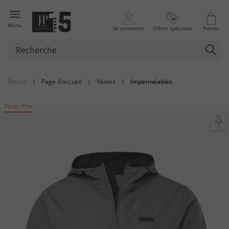
Menu
Se connecter
Offres spéciales
Panier
Retour
|
Page d’accueil
|
Vestes
|
Imperméables
Petits Prix