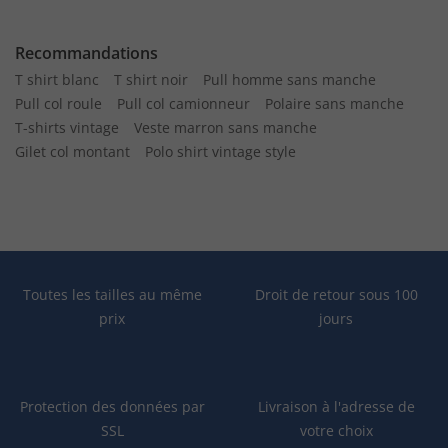
Recommandations
T shirt blanc
T shirt noir
Pull homme sans manche
Pull col roule
Pull col camionneur
Polaire sans manche
T-shirts vintage
Veste marron sans manche
Gilet col montant
Polo shirt vintage style
Toutes les tailles au même
Droit de retour sous 100
prix
jours
Protection des données par
Livraison à l'adresse de
SSL
votre choix