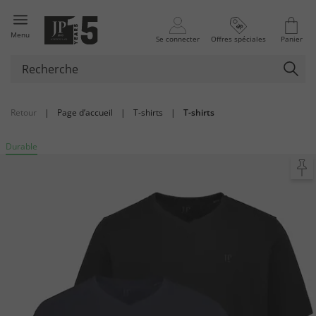
Menu
Se connecter
Offres spéciales
Panier
Retour
|
Page d’accueil
|
T-shirts
|
T-shirts
Durable