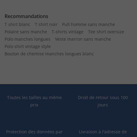
Recommandations
T shirt blanc
T shirt noir
Pull homme sans manche
Polaire sans manche
T-shirts vintage
Tee shirt oversize
Polo manches longues
Veste marron sans manche
Polo shirt vintage style
Bouton de chemise manches longues blanc
Toutes les tailles au même
Droit de retour sous 100
prix
jours
Protection des données par
Livraison à l'adresse de