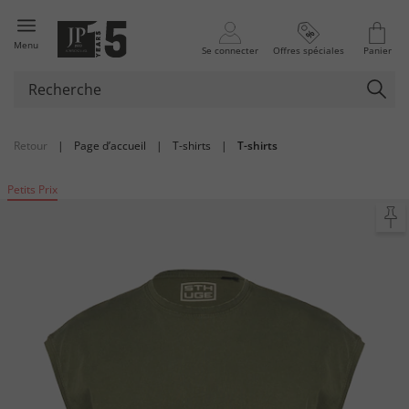
Menu
Se connecter
Offres spéciales
Panier
Retour
|
Page d’accueil
|
T-shirts
|
T-shirts
Petits Prix