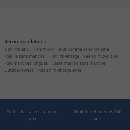
Recommandations
T shirt blanc
T shirt noir
Pull homme sans manche
Polaire sans manche
T-shirts vintage
Tee shirt oversize
Polo manches longues
Veste marron sans manche
Outdoor sweat
Polo shirt vintage style
Toutes les tailles au même
Droit de retour sous 100
prix
jours