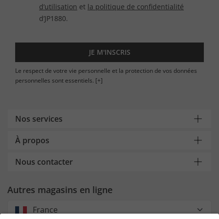
d’utilisation
et
la politique de confidentialité
d’JP1880.
JE M'INSCRIS
Le respect de votre vie personnelle et la protection de vos données
personnelles sont essentiels.
[+]
Nos services
À propos
Nous contacter
Autres magasins en ligne
France