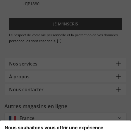
d’JP1880.
JE M'INSCRIS
Le respect de votre vie personnelle et la protection de vos données
personnelles sont essentiels.
[+]
Nos services
À propos
Nous contacter
Autres magasins en ligne
France