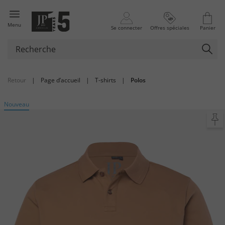
Menu
Se connecter
Offres spéciales
Panier
Retour
|
Page d’accueil
|
T-shirts
|
Polos
Nouveau