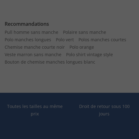
Recommandations
Pull homme sans manche
Polaire sans manche
Polo manches longues
Polo vert
Polos manches courtes
Chemise manche courte noir
Polo orange
Veste marron sans manche
Polo shirt vintage style
Bouton de chemise manches longues blanc
Toutes les tailles au même
Droit de retour sous 100
prix
jours