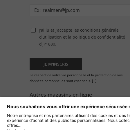
J’ai lu et j’accepte
les conditions générale
d’utilisation
et
la politique de confidentialité
d’JP1880.
JE M'INSCRIS
Le respect de votre vie personnelle et la protection de vos
données personnelles sont essentiels.
[+]
Autres magasins en ligne
France