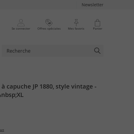
Newsletter
Se connecter
Offres spéciales
Mes favoris
Panier
 à capuche JP 1880, style vintage -
&nbsp;XL
ort