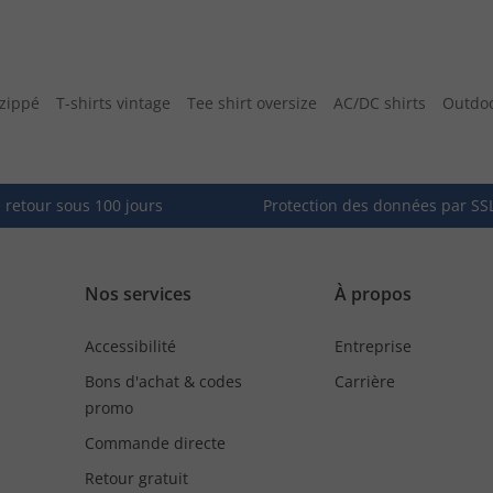
zippé
T-shirts vintage
Tee shirt oversize
AC/DC shirts
Outdoo
e retour sous 100 jours
Protection des données par SS
Nos services
À propos
Accessibilité
Entreprise
Bons d'achat & codes
Carrière
promo
Commande directe
Retour gratuit