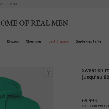
u'à 100 jours
OME OF REAL MEN
s
Blazers
Chemises
Last Chance
Guide des tailles
Sweat-shirt
jusqu'au 8
69,99 €
Prix TTC
hors frais de p