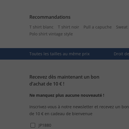
Recommandations
T shirt blanc
T shirt noir
Pull a capuche
Sweat 
Polo shirt vintage style
Toutes les tailles au même prix
Droit d
Recevez dès maintenant un bon
d’achat de 10 € !
Ne manquez plus aucune nouveauté !
Inscrivez-vous à notre newsletter et recevez un bon
de 10 € en cadeau de bienvenue
JP1880