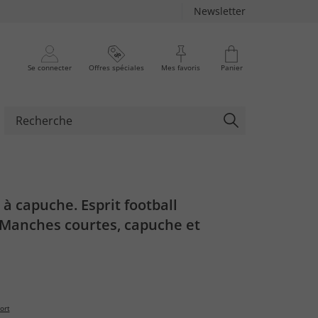
Newsletter
Se connecter
Offres spéciales
Mes favoris
Panier
 à capuche. Esprit football
 Manches courtes, capuche et
.
ort