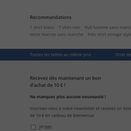
Recommandations
T shirt blanc
T shirt noir
Pull homme sans manc
Veste marron sans manche
Polo shirt vintage styl
Toutes les tailles au même prix
Droit d
Recevez dès maintenant un bon
d’achat de 10 € !
Ne manquez plus aucune nouveauté !
Inscrivez-vous à notre newsletter et recevez un bon
de 10 € en cadeau de bienvenue
JP1880