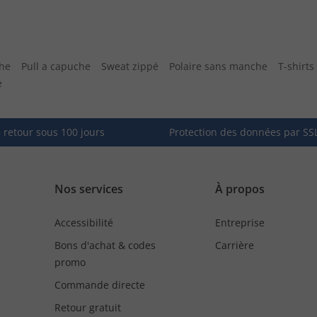
he
Pull a capuche
Sweat zippé
Polaire sans manche
T-shirts
e
e retour sous 100 jours
Protection des données par SS
Nos services
À propos
Accessibilité
Entreprise
Bons d'achat & codes
Carrière
promo
Commande directe
Retour gratuit