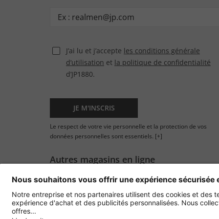
J’ai lu et j’accepte
les conditions générale
d’utilisation
et
la politique de confidentialité
d’JP1880.
JE M'INSCRIS
Le respect de votre vie personnelle et la protection de vos
données personnelles sont essentiels.
[+]
Autres magasins en ligne
France