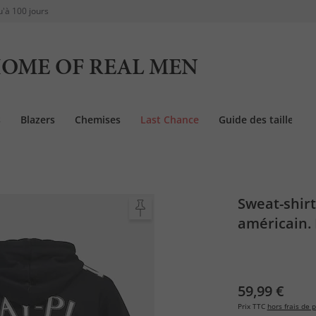
u'à 100 jours
OME OF REAL MEN
s
Blazers
Chemises
Last Chance
Guide des tailles
Sweat-shirt
américain.
imprimé XL
59,99 €
Prix TTC
hors frais de p