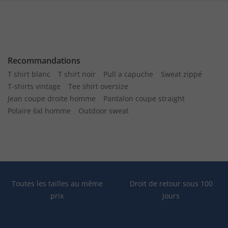
Recommandations
T shirt blanc
T shirt noir
Pull a capuche
Sweat zippé
T-shirts vintage
Tee shirt oversize
Jean coupe droite homme
Pantalon coupe straight
Polaire 6xl homme
Outdoor sweat
Toutes les tailles au même
Droit de retour sous 100
prix
jours