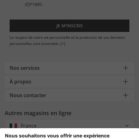
d’JP1880.
JE M'INSCRIS
Le respect de votre vie personnelle et la protection de vos données
personnelles sont essentiels.
[+]
Nos services
À propos
Nous contacter
Autres magasins en ligne
France