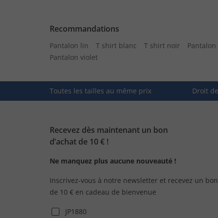
Recommandations
Pantalon lin
T shirt blanc
T shirt noir
Pantalon 
Pantalon violet
Toutes les tailles au même prix
Droit d
Recevez dès maintenant un bon
d’achat de 10 € !
Ne manquez plus aucune nouveauté !
Inscrivez-vous à notre newsletter et recevez un bon
de 10 € en cadeau de bienvenue
JP1880