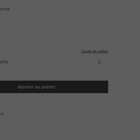
arine
Guide de tailles
aille
Ajouter au panier
uit