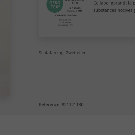
Ce label garantit la
substances nocives 
Schlafanzug, Zweiteiler
Référence:
821121130