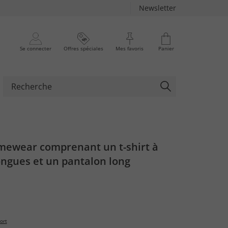
Newsletter
Se connecter
Offres spéciales
Mes favoris
Panier
ewear comprenant un t-shirt à
ngues et un pantalon long
ort