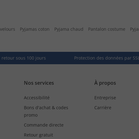
velours
Pyjamas coton
Pyjama chaud
Pantalon costume
Pyj
e retour sous 100 jours
Protection des données par SS
Nos services
À propos
Accessibilité
Entreprise
Bons d'achat & codes
Carrière
promo
Commande directe
Retour gratuit