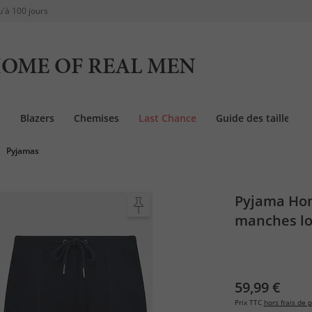
u'à 100 jours
OME OF REAL MEN
s
Blazers
Chemises
Last Chance
Guide des tailles
Pyjamas
Pyjama Hom
manches lo
59,99 €
Prix TTC
hors frais de p