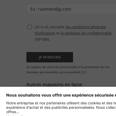
J’ai lu et j’accepte
les conditions générale
d’utilisation
et
la politique de confidentialité
d’JP1880.
JE M'INSCRIS
Le respect de votre vie personnelle et la protection de vos
données personnelles sont essentiels.
[+]
Autres magasins en ligne
France