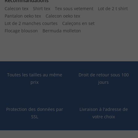
Recommandations
Calecon tex
Shirt tex
Tex sous vetement
Lot de 2 t shirt
Pantalon oeko tex
Calecon oeko tex
Lot de 2 manches courtes
Caleçons en set
Flocage blouson
Bermuda molleton
Toutes les tailles au même
Droit de retour sous 100
prix
jours
Protection des données par
Livraison à l'adresse de
SSL
votre choix