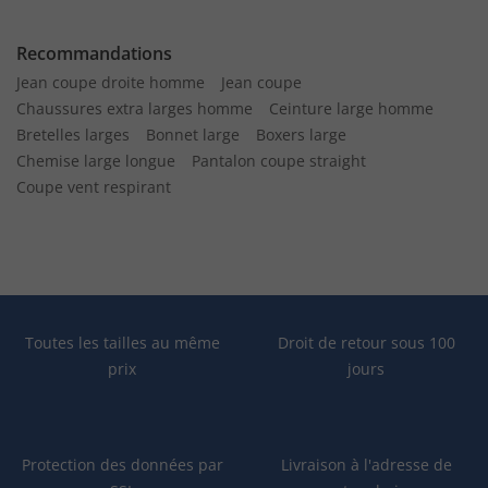
Recommandations
Jean coupe droite homme
Jean coupe
Chaussures extra larges homme
Ceinture large homme
Bretelles larges
Bonnet large
Boxers large
Chemise large longue
Pantalon coupe straight
Coupe vent respirant
Toutes les tailles au même
Droit de retour sous 100
prix
jours
Protection des données par
Livraison à l'adresse de