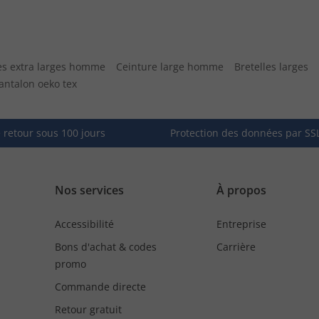
s extra larges homme
Ceinture large homme
Bretelles larges
antalon oeko tex
e retour sous 100 jours
Protection des données par SS
Nos services
À propos
Accessibilité
Entreprise
Bons d'achat & codes
Carrière
promo
Commande directe
Retour gratuit