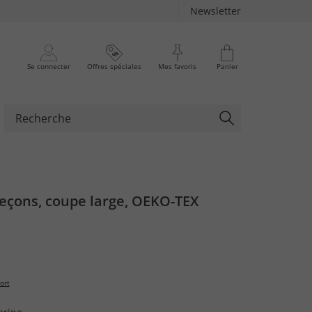
Newsletter
Se connecter
Offres spéciales
Mes favoris
Panier
leçons, coupe large, OEKO-TEX
ort