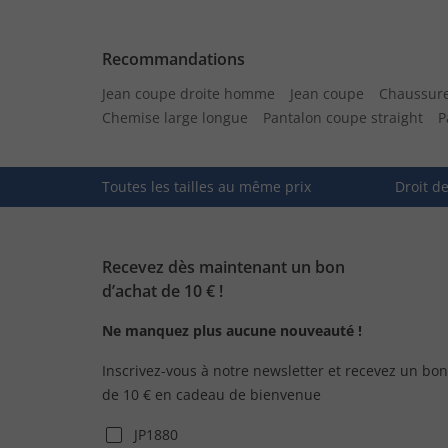
Recommandations
Jean coupe droite homme
Jean coupe
Chaussure
Chemise large longue
Pantalon coupe straight
P
Toutes les tailles au même prix
Droit d
Recevez dès maintenant un bon
d’achat de 10 € !
Ne manquez plus aucune nouveauté !
Inscrivez-vous à notre newsletter et recevez un bon
de 10 € en cadeau de bienvenue
JP1880