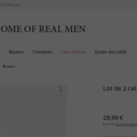
u'à 100 jours
OME OF REAL MEN
s
Blazers
Chemises
Last Chance
Guide des tailles
Boxers
Lot de 2 ca
29,99 €
Prix TTC
hors frais de p