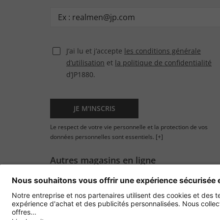
J’ai lu et j’accepte
les conditions générale
d’utilisation
et
la politique de confidentialité
d’JP1880.
JE M'INSCRIS
Le respect de votre vie personnelle et la protection de vos
données personnelles sont essentiels.
[+]
Autres magasins en ligne
France