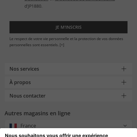
d’JP1880.
JE M'INSCRIS
Le respect de votre vie personnelle et la protection de vos données
personnelles sont essentiels.
[+]
Nos services
À propos
Nous contacter
Autres magasins en ligne
France