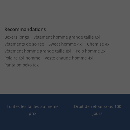
Recommandations
Boxers longs
Vêtement homme grande taille 6xl
Vêtements de soirée
Sweat homme 4xl
Chemise 4xl
Vêtement homme grande taille 8xl
Polo homme 3xl
Polaire 6xl homme
Veste chaude homme 4xl
Pantalon oeko tex
Toutes les tailles au même
Droit de retour sous 100
prix
jours