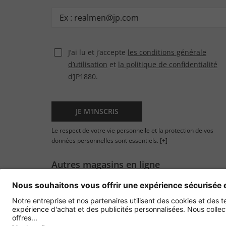
J’ai lu et j’accepte
les conditions générale
d’utilisation
et
la politique de confidentialité
d’JP1880.
JE M'INSCRIS
Le respect de votre vie personnelle et la protection de vos
données personnelles sont essentiels.
[+]
Autres magasins en ligne
France