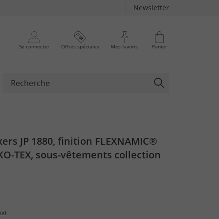
Newsletter
Se connecter
Offres spéciales
Mes favoris
Panier
xers JP 1880, finition FLEXNAMIC®
KO-TEX, sous-vêtements collection
 jusqu'au 8 XL
ort