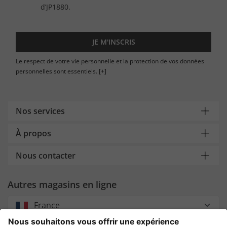
d’JP1880.
JE M'INSCRIS
Le respect de votre vie personnelle et la protection de vos données
personnelles sont essentiels.
[+]
Nos services
À propos
Nous contacter
Autres magasins en ligne
France