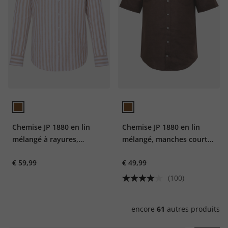
Chemise JP 1880 en lin
Chemise JP 1880 en lin
mélangé à rayures,
mélangé, manches courtes
manches longues et col à
et col à pointes
€ 59,99
€ 49,99
pointes boutonnées,
boutonnée, coupe Modern
coupe Modern Fit -
Fit - jusqu'au 8 XL
(100)
jusqu'au 8 XL
encore
61
autres produits