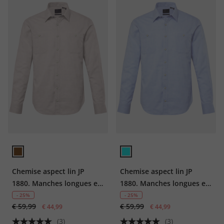
Chemise aspect lin JP
Chemise aspect lin JP
1880. Manches longues et
1880. Manches longues et
col Kent. Coupe Modern
col Kent. Coupe Modern
- 25%
- 25%
€ 59,99
€ 59,99
Fit. Jusqu'au 8 XL.
€ 44,99
Fit. Jusqu'au 8 XL.
€ 44,99
(3)
(3)