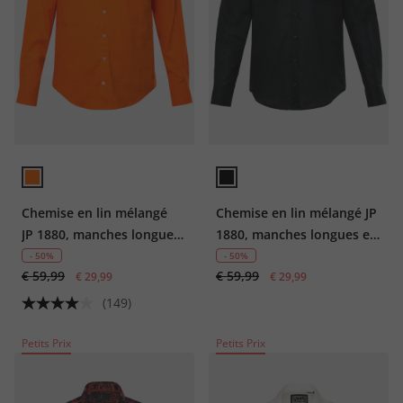
Chemise en lin mélangé
Chemise en lin mélangé JP
JP 1880, manches longues
1880, manches longues et
et col officier, coupe
col Kent, coupe Modern
- 50%
- 50%
€ 59,99
€ 59,99
Modern Fit - jusqu'au 8 XL
€ 29,99
Fit - jusqu'au 8 XL
€ 29,99
(149)
Petits Prix
Petits Prix