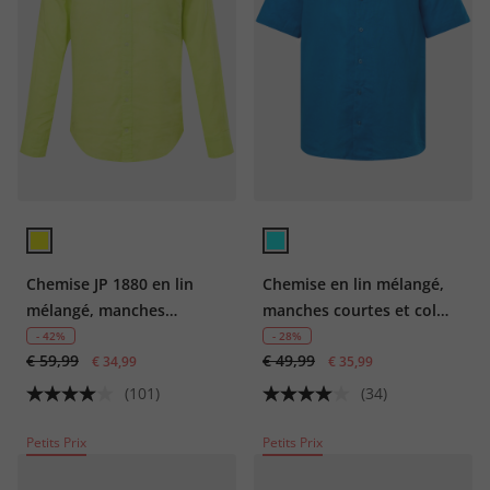
Chemise JP 1880 en lin
Chemise en lin mélangé,
mélangé, manches
manches courtes et col
longues et col à pointes
cubain, coupe Modern Fit
- 42%
- 28%
€ 59,99
€ 49,99
boutonnée, coupe Modern
€ 34,99
€ 35,99
Fit - jusqu'au 8 XL
(101)
(34)
Petits Prix
Petits Prix