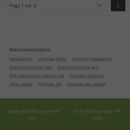
Page 1 sur 3
Recommandations
Pantalon lin
Chemise blanc
Chemise hawaïenne
Chemise homme rose
Chemise homme vert
Pull camionneur homme 4xl
Pantalon bavarois
Veste cotele
Chemise 5xl
Chemise de cowboy
Toutes les tailles au même
Droit de retour sous 100
prix
jours