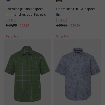
Chemise JP 1880 aspect
Chemise STHUGE aspect
lin, manches courtes et col
lin
cubain, imprimé à fleurs,
- 50%
- 50%
€ 59,99
€ 59,99
coupe Cuba Fit - jusqu'au
€ 29,99
€ 29,99
8 XL
Petits Prix
Petits Prix