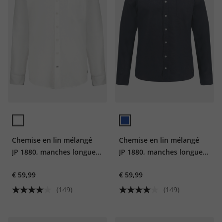
Chemise en lin mélangé
Chemise en lin mélangé
JP 1880, manches longues
JP 1880, manches longues
et col officier, coupe
et col officier, coupe
€ 59,99
€ 59,99
Modern Fit - jusqu'au 8 XL
Modern Fit - jusqu'au 8 XL
(149)
(149)