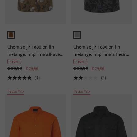
Chemise JP 1880 en lin
Chemise JP 1880 en lin
mélangé, imprimé all-over,
mélangé, imprimé à fleurs,
manches courtes et col
manches courtes et col
- 50%
- 50%
€ 59,99
€ 59,99
cubain - jusqu'au 8 XL
€ 29,99
cubain, coupe Cuba-Fit «
€ 29,99
flottante » - jusqu'au 8 XL
(1)
(2)
Petits Prix
Petits Prix