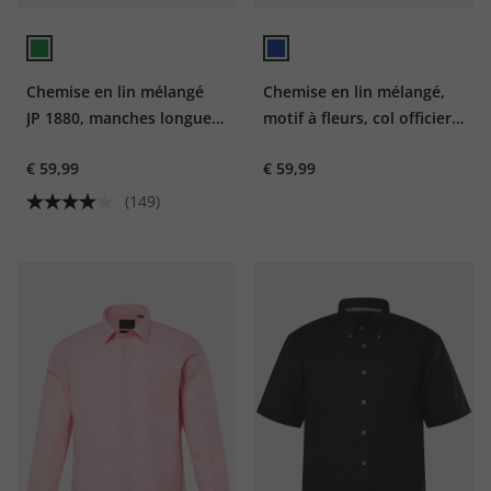
Chemise en lin mélangé
Chemise en lin mélangé,
JP 1880, manches longues
motif à fleurs, col officier
et col officier, coupe
et manches courtes,
€ 59,99
€ 59,99
Modern Fit - jusqu'au 8 XL
coupe Modern Fit -
jusqu'au 8 XL
(149)