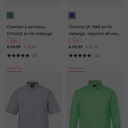
Chemise à carreaux
Chemise JP 1880 en lin
STHUGE en lin mélangé
mélangé, imprimé all-over,
manches courtes et col à
- 50%
- 50%
€ 59,99
€ 59,99
€ 29,99
pointes boutonnées,
€ 29,99
coupe Modern Fit -
(3)
(2)
jusqu'au 8 XL
Petits Prix
Petits Prix