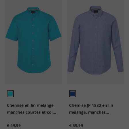
Chemise en lin mélangé,
Chemise JP 1880 en lin
manches courtes et col
mélangé, manches
officier, coupe Modern Fit
longues et col à pointes
€ 49,99
€ 59,99
boutonnée, coupe Modern