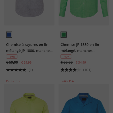
Chemise à rayures en lin
Chemise JP 1880 en lin
mélangé JP 1880, manches
mélangé, manches
courtes, et petit col à
longues et col à pointes
- 50%
- 42%
€ 59,99
€ 59,99
pointes boutonnées,
€ 29,99
boutonnée, coupe Modern
€ 34,99
coupe Modern Fit -
Fit - jusqu'au 8 XL
(1)
(101)
jusqu'au 8 XL
Petits Prix
Petits Prix