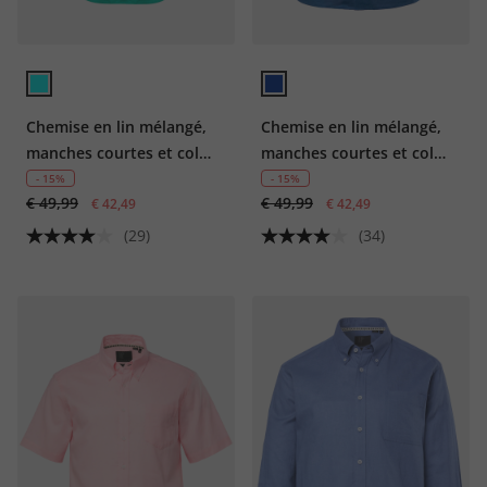
Chemise en lin mélangé,
Chemise en lin mélangé,
manches courtes et col
manches courtes et col
officier, coupe Modern Fit
cubain, coupe Modern Fit
- 15%
- 15%
€ 49,99
€ 49,99
€ 42,49
€ 42,49
(29)
(34)