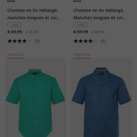
Chemise en lin mélangé,
Chemise en lin mélangé.
manches longues et col
Manches longues et col
Kent, coupe Modern Fit
Kent. Coupe Modern Fit.
- 23%
- 17%
€ 59,99
€ 59,99
€ 45,99
€ 49,99
(9)
(6)
Petits Prix
Petits Prix