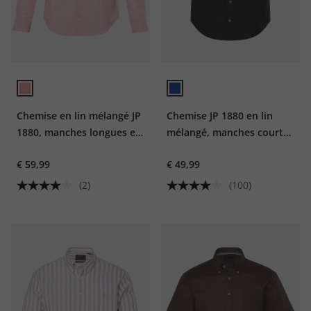
Chemise en lin mélangé JP
Chemise JP 1880 en lin
1880, manches longues et
mélangé, manches courtes
col Kent, coupe Modern
et col à pointes
€ 59,99
€ 49,99
Fit - jusqu'au 8 XL
boutonnée, coupe Modern
Fit - jusqu'au 8 XL
(2)
(100)