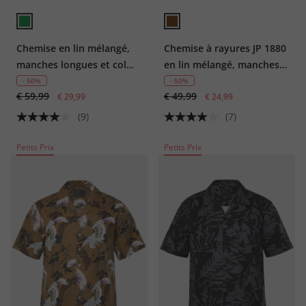
Chemise en lin mélangé,
Chemise à rayures JP 1880
manches longues et col
en lin mélangé, manches
Kent, coupe Modern Fit
longues et col montant,
- 50%
- 50%
€ 59,99
€ 49,99
€ 29,99
coupe Modern Fit -
€ 24,99
jusqu'au 8 XL
(9)
(7)
Petits Prix
Petits Prix