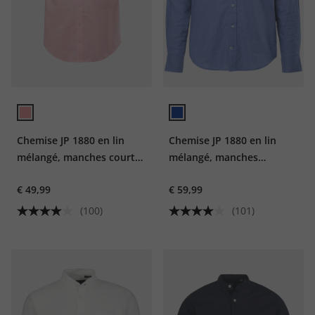
Chemise JP 1880 en lin
Chemise JP 1880 en lin
mélangé, manches courtes
mélangé, manches
et col à pointes
longues et col à pointes
€ 49,99
€ 59,99
boutonnée, coupe Modern
boutonnée, coupe Modern
Fit - jusqu'au 8 XL
Fit - jusqu'au 8 XL
(100)
(101)