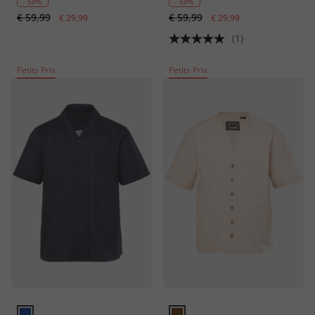
col Kent, coupe Modern
- 50%
- 50%
€ 59,99
€ 59,99
Fit - jusqu'au 8 XL
€ 29,99
€ 29,99
(1)
Petits Prix
Petits Prix