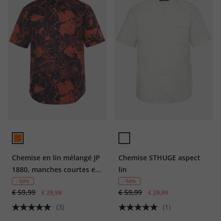
Chemise en lin mélangé JP
Chemise STHUGE aspect
1880, manches courtes et
lin
col Kent, imprimé all-over,
- 50%
- 50%
€ 59,99
€ 59,99
coupe Modern Fit -
€ 29,99
€ 29,99
jusqu'au 8 XL
(3)
(1)