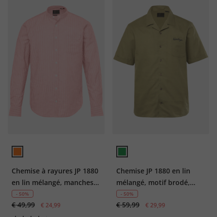
Chemise à rayures JP 1880
Chemise JP 1880 en lin
en lin mélangé, manches
mélangé, motif brodé,
longues et col montant,
manches courtes et col
- 50%
- 50%
€ 49,99
€ 59,99
coupe Modern Fit -
€ 24,99
cubain, coupe Cuba-Fit «
€ 29,99