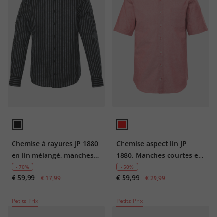
Chemise à rayures JP 1880
Chemise aspect lin JP
en lin mélangé, manches
1880. Manches courtes et
longues et col montant,
col Kent. Coupe Modern
- 70%
- 50%
€ 59,99
€ 59,99
coupe Modern Fit -
€ 17,99
Fit - jusqu'au 8 XL
€ 29,99
jusqu'au 8 XL
Petits Prix
Petits Prix