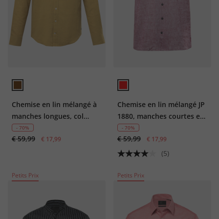
Chemise en lin mélangé à
Chemise en lin mélangé JP
manches longues, col
1880, manches courtes et
montant et coupe Modern
poches à rabat, coupe
- 70%
- 70%
€ 59,99
€ 59,99
Fit - jusqu'au 8XL
€ 17,99
Cuba Fit – jusqu'au 8 XL
€ 17,99
(5)
Petits Prix
Petits Prix