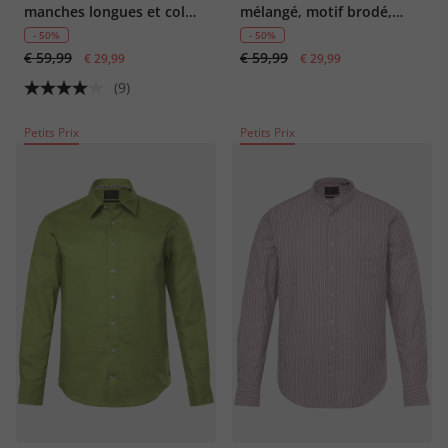
manches longues et col
mélangé, motif brodé,
Kent, coupe Modern Fit
manches courtes et col
- 50%
- 50%
€ 59,99
€ 59,99
€ 29,99
cubain, coupe Cuba-Fit «
€ 29,99
flottante » - jusqu'au 8 XL
(9)
Petits Prix
Petits Prix