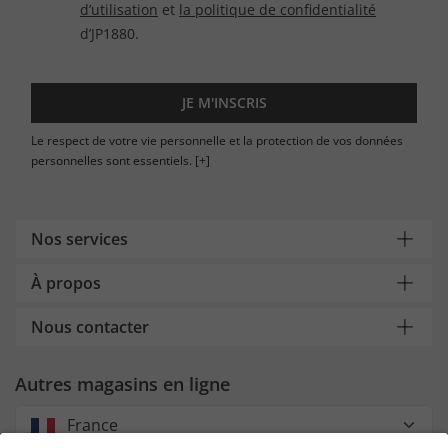
d’utilisation
et
la politique de confidentialité
d’JP1880.
JE M'INSCRIS
Le respect de votre vie personnelle et la protection de vos données
personnelles sont essentiels.
[+]
Nos services
À propos
Nous contacter
Autres magasins en ligne
France