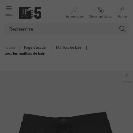
Menu
Se connecter
Offres spéciales
Panier
Retour
|
Page d’accueil
|
Maillots de bain
|
tous les maillots de bain