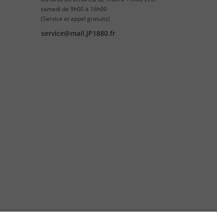
samedi de 9h00 à 16h00
(Service et appel gratuits)
service@mail.JP1880.fr