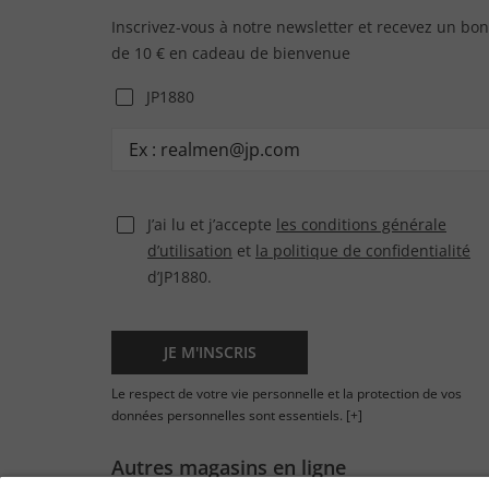
Inscrivez-vous à notre newsletter et recevez un bon
de 10 € en cadeau de bienvenue
JP1880
J’ai lu et j’accepte
les conditions générale
d’utilisation
et
la politique de confidentialité
d’JP1880.
JE M'INSCRIS
Le respect de votre vie personnelle et la protection de vos
données personnelles sont essentiels.
[+]
Autres magasins en ligne