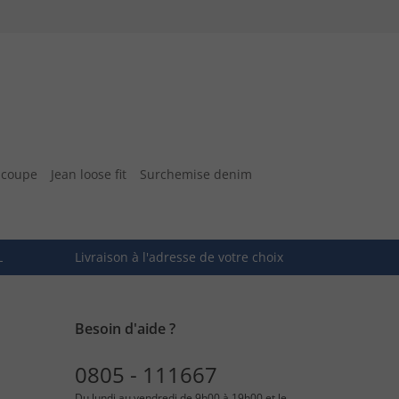
 coupe
Jean loose fit
Surchemise denim
L
Livraison à l'adresse de votre choix
Besoin d'aide ?
0805 - 111667
Du lundi au vendredi de 9h00 à 19h00 et le