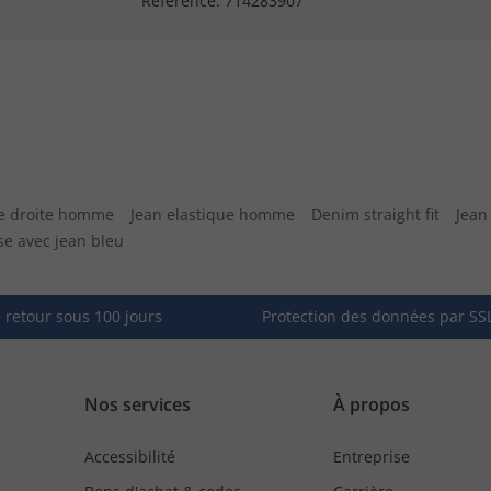
Référence:
714283907
e droite homme
Jean elastique homme
Denim straight fit
Jean
e avec jean bleu
e retour sous 100 jours
Protection des données par SS
Nos services
À propos
Accessibilité
Entreprise