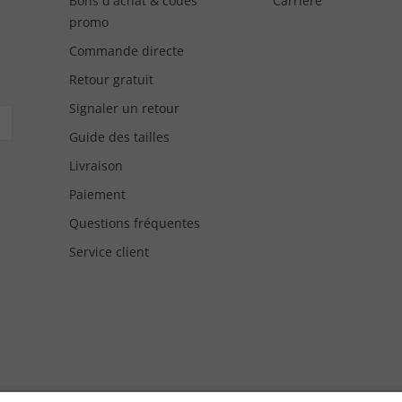
Bons d'achat & codes
Carrière
promo
Commande directe
Retour gratuit
Signaler un retour
Guide des tailles
Livraison
Paiement
Questions fréquentes
Service client