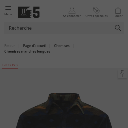
Menu
Se connecter
Offres spéciales
Panier
Retour
|
Page d’accueil
|
Chemises
|
Chemises manches longues
Petits Prix