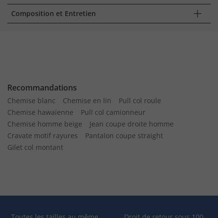
Composition et Entretien
Recommandations
Chemise blanc
Chemise en lin
Pull col roule
Chemise hawaïenne
Pull col camionneur
Chemise homme beige
Jean coupe droite homme
Cravate motif rayures
Pantalon coupe straight
Gilet col montant
Toutes les tailles au même
Droit de retour sous 100