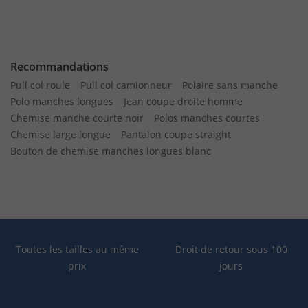
Recommandations
Pull col roule
Pull col camionneur
Polaire sans manche
Polo manches longues
Jean coupe droite homme
Chemise manche courte noir
Polos manches courtes
Chemise large longue
Pantalon coupe straight
Bouton de chemise manches longues blanc
Toutes les tailles au même
Droit de retour sous 100
prix
jours