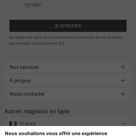
d’JP1880.
JE M'INSCRIS
Le respect de votre vie personnelle et la protection de vos données
personnelles sont essentiels.
[+]
Nos services
À propos
Nous contacter
Autres magasins en ligne
France