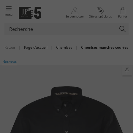
Menu
Se connecter
Offres spéciales
Panier
Retour
|
Page d’accueil
|
Chemises
|
Chemises manches courtes
Nouveau