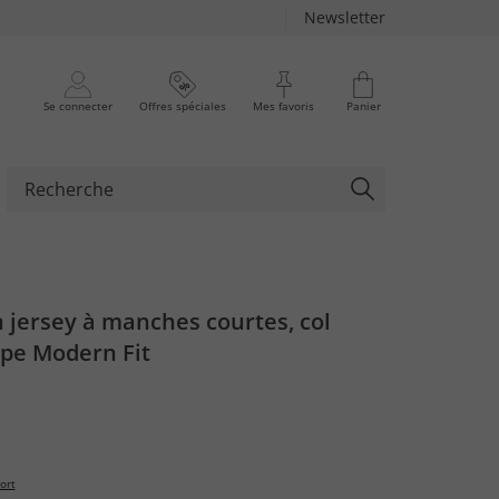
Newsletter
Se connecter
Offres spéciales
Mes favoris
Panier
 jersey à manches courtes, col
upe Modern Fit
ort