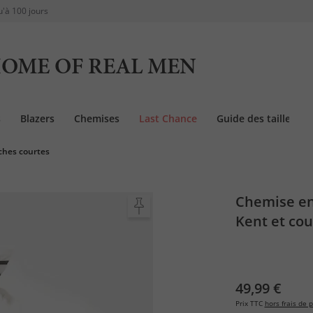
u'à 100 jours
OME OF REAL MEN
s
Blazers
Chemises
Last Chance
Guide des tailles
hes courtes
Chemise en
Kent et co
49,99 €
Prix TTC
hors frais de p