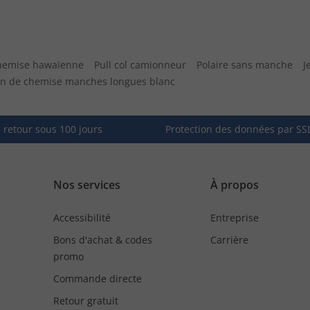
hemise hawaïenne
Pull col camionneur
Polaire sans manche
J
n de chemise manches longues blanc
e retour sous 100 jours
Protection des données par SS
Nos services
À propos
Accessibilité
Entreprise
Bons d'achat & codes
Carrière
promo
Commande directe
Retour gratuit