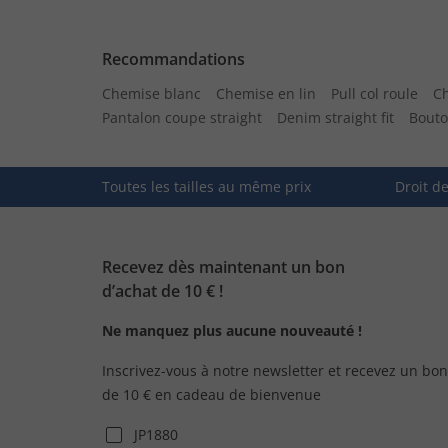
Recommandations
Chemise blanc
Chemise en lin
Pull col roule
C
Pantalon coupe straight
Denim straight fit
Bouto
Toutes les tailles au même prix
Droit d
Recevez dès maintenant un bon
d’achat de 10 € !
Ne manquez plus aucune nouveauté !
Inscrivez-vous à notre newsletter et recevez un bon
de 10 € en cadeau de bienvenue
JP1880