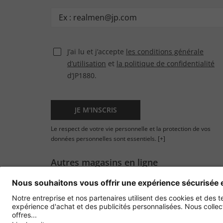
J’ai lu et j’accepte
les conditions générale
d’utilisation
et
la politique de confidentialité
d’JP1880.
JE M'INSCRIS
Le respect de votre vie personnelle et la protection de vos
données personnelles sont essentiels.
[+]
Autres magasins en ligne
France