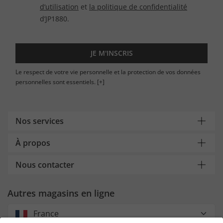
d’utilisation
et
la politique de confidentialité
d’JP1880.
JE M'INSCRIS
Le respect de votre vie personnelle et la protection de vos données
personnelles sont essentiels.
[+]
Nos services
À propos
Nous contacter
Autres magasins en ligne
France