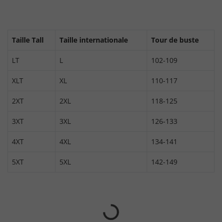
Taille Tall
Taille internationale
Tour de buste
LT
L
102-109
XLT
XL
110-117
2XT
2XL
118-125
3XT
3XL
126-133
4XT
4XL
134-141
5XT
5XL
142-149