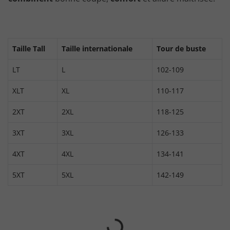
Taille Tall
Taille internationale
Tour de buste
LT
L
102-109
XLT
XL
110-117
2XT
2XL
118-125
3XT
3XL
126-133
4XT
4XL
134-141
5XT
5XL
142-149