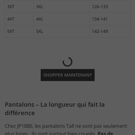
3XT
3XL
126-133
4XT
4XL
134-141
5XT
5XL
142-149
SHOPPER MAINTENANT
Pantalons – La longueur qui fait la
différence
Chez JP1880, les pantalons Tall ne sont pas seulement
plus longs : ils sont surtout bien coupés.
Pas de