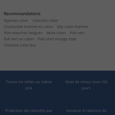
Recommandations
Pyjamas coton
Calecons coton
Chaussette homme en coton
Slip coton homme
Polo manches longues
Veste coton
Polo vert
Pull vert en coton
Polo shirt vintage style
Chemise coton bio
Toutes les tailles au même
Droit de retour sous 100
prix
jours
Protection des données par
Livraison à l'adresse de