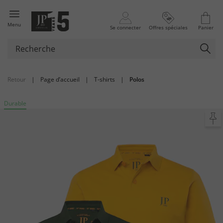
Menu
Se connecter
Offres spéciales
Panier
Retour
|
Page d’accueil
|
T-shirts
|
Polos
Durable