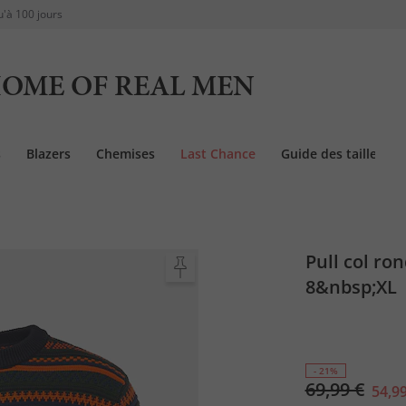
u'à 100 jours
OME OF REAL MEN
s
Blazers
Chemises
Last Chance
Guide des tailles
Pull col ron
8&nbsp;XL
- 21%
69,99 €
54,99