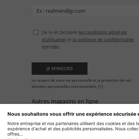
J’ai lu et j’accepte
les conditions générale
d’utilisation
et
la politique de confidentialité
d’JP1880.
JE M'INSCRIS
Le respect de votre vie personnelle et la protection de vos
données personnelles sont essentiels.
[+]
Autres magasins en ligne
France