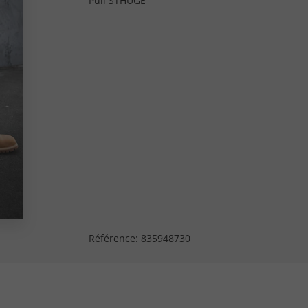
Pull STHUGE
Référence:
835948730