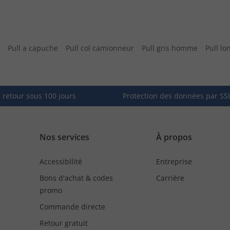
Pull a capuche
Pull col camionneur
Pull gris homme
Pull lo
e retour sous 100 jours
Protection des données par SS
Nos services
À propos
Accessibilité
Entreprise
Bons d'achat & codes
Carrière
promo
Commande directe
Retour gratuit