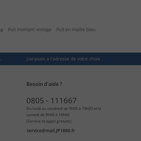
ng
Pull montant vintage
Pull en maille bleu
L
Livraison à l'adresse de votre choix
Besoin d'aide ?
0805 - 111667
Du lundi au vendredi de 9h00 à 19h00 et le
samedi de 9h00 à 16h00
(Service et appel gratuits)
service@mail.JP1880.fr