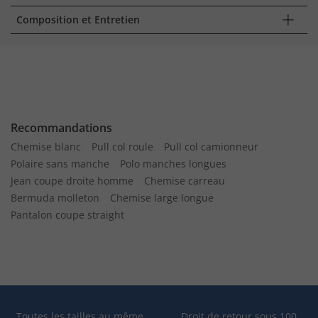
Composition et Entretien
Recommandations
Chemise blanc
Pull col roule
Pull col camionneur
Polaire sans manche
Polo manches longues
Jean coupe droite homme
Chemise carreau
Bermuda molleton
Chemise large longue
Pantalon coupe straight
Toutes les tailles au même
Droit de retour sous 100