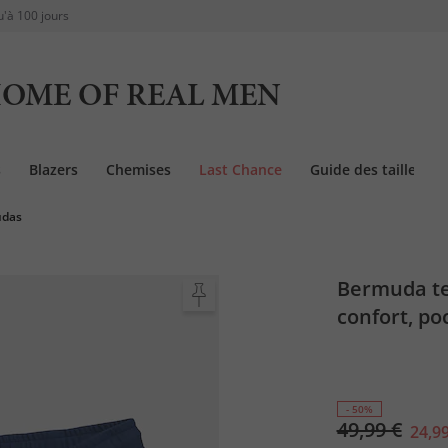
u'à 100 jours
OME OF REAL MEN
s
Blazers
Chemises
Last Chance
Guide des tailles
udas
Bermuda te
confort, po
- 50%
49,99 €
24,99