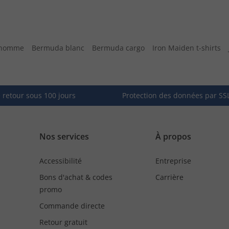
e homme
Bermuda blanc
Bermuda cargo
Iron Maiden t-shirts
e retour sous 100 jours
Protection des données par SS
Nos services
À propos
Accessibilité
Entreprise
Bons d'achat & codes
Carrière
promo
Commande directe
Retour gratuit