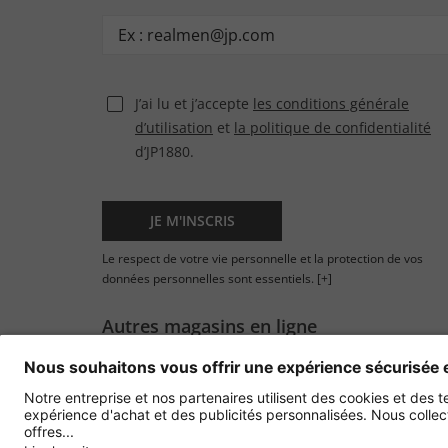
J’ai lu et j’accepte
les conditions générale
d’utilisation
et
la politique de confidentialité
d’JP1880.
JE M'INSCRIS
Le respect de votre vie personnelle et la protection de vos
données personnelles sont essentiels.
[+]
Autres magasins en ligne
France