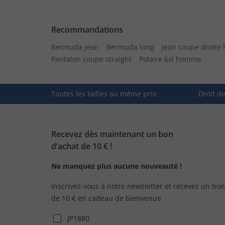
Recommandations
Bermuda jean
Bermuda long
Jean coupe droit
Pantalon coupe straight
Polaire 6xl homme
Toutes les tailles au même prix
Droit d
Recevez dès maintenant un bon
d’achat de 10 € !
Ne manquez plus aucune nouveauté !
Inscrivez-vous à notre newsletter et recevez un bon
de 10 € en cadeau de bienvenue
JP1880