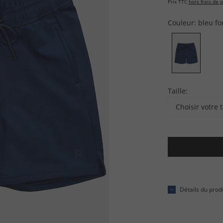
Prix TTC
hors frais de p
Couleur:
bleu fo
Taille:
Choisir votre t
Détails du prod