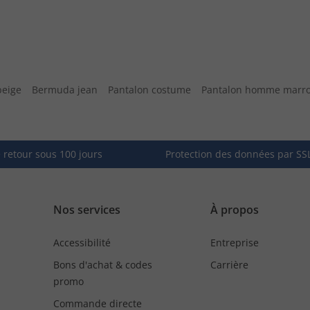
eige
Bermuda jean
Pantalon costume
Pantalon homme marr
e retour sous 100 jours
Protection des données par SS
Nos services
À propos
Accessibilité
Entreprise
Bons d'achat & codes
Carrière
promo
Commande directe