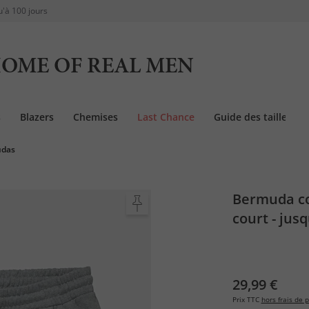
u'à 100 jours
OME OF REAL MEN
s
Blazers
Chemises
Last Chance
Guide des tailles
udas
Bermuda col
court - jus
29,99 €
Prix TTC
hors frais de p