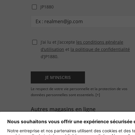
JP1880
J’ai lu et j’accepte
les conditions générale
d’utilisation
et
la politique de confidentialité
d’JP1880.
JE M'INSCRIS
Le respect de votre vie personnelle et la protection de vos
données personnelles sont essentiels.
[+]
Autres magasins en ligne
France