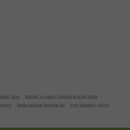
Boxer long
Bonnet a revers homme grande taille
ontant
Veste polaire homme 6xl
Iron Maiden t-shirts