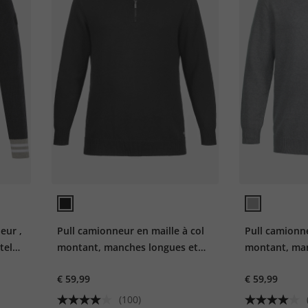
eur ,
Pull camionneur en maille à col
Pull camionne
telé,
montant, manches longues et
montant, man
fermeture Éclair.
fermeture Écl
€ 59,99
€ 59,99
(100)