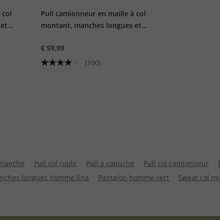
 col
Pull camionneur en maille à col
 et
montant, manches longues et
fermeture Éclair.
€ 59,99
(100)
 manche
Pull col roule
Pull a capuche
Pull col camionneur
nches longues homme lina
Pantalon homme vert
Sweat col m