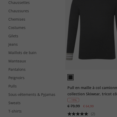
Chaussettes
Chaussures
Chemises
Costumes
Gilets
Jeans
Maillots de bain
Manteaux
Pantalons
Peignoirs
Pulls
Pull en maille à col camionn
collection Skiwear, tricot cô
Sous-vêtements & Pyjamas
col zippé
- 19%
Sweats
€ 79,99
€ 64,99
T-shirts
(2)