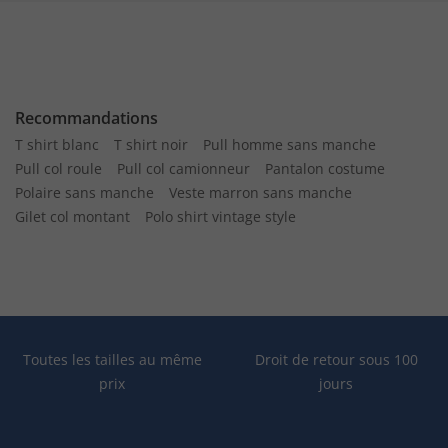
Recommandations
T shirt blanc
T shirt noir
Pull homme sans manche
Pull col roule
Pull col camionneur
Pantalon costume
Polaire sans manche
Veste marron sans manche
Gilet col montant
Polo shirt vintage style
Toutes les tailles au même
Droit de retour sous 100
prix
jours