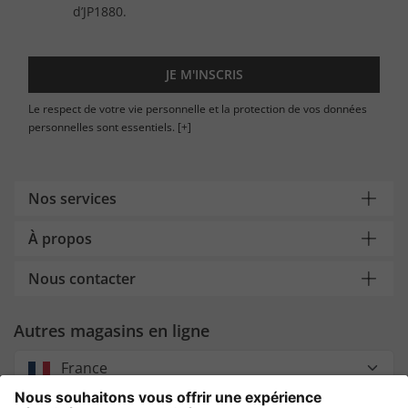
d’JP1880.
JE M'INSCRIS
Le respect de votre vie personnelle et la protection de vos données
personnelles sont essentiels.
[+]
Nos services
À propos
Nous contacter
Autres magasins en ligne
France