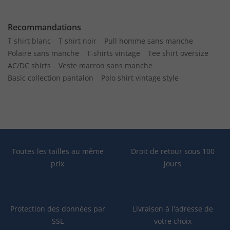
Recommandations
T shirt blanc
T shirt noir
Pull homme sans manche
Polaire sans manche
T-shirts vintage
Tee shirt oversize
AC/DC shirts
Veste marron sans manche
Basic collection pantalon
Polo shirt vintage style
Toutes les tailles au même
Droit de retour sous 100
prix
jours
Protection des données par
Livraison à l'adresse de
SSL
votre choix