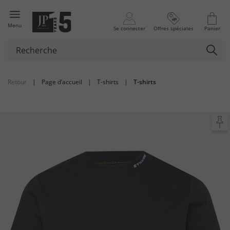
Menu
Se connecter
Offres spéciales
Panier
Retour
|
Page d’accueil
|
T-shirts
|
T-shirts