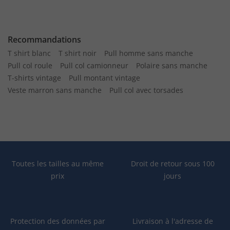
Recommandations
T shirt blanc
T shirt noir
Pull homme sans manche
Pull col roule
Pull col camionneur
Polaire sans manche
T-shirts vintage
Pull montant vintage
Veste marron sans manche
Pull col avec torsades
Toutes les tailles au même
Droit de retour sous 100
prix
jours
Protection des données par
Livraison à l'adresse de