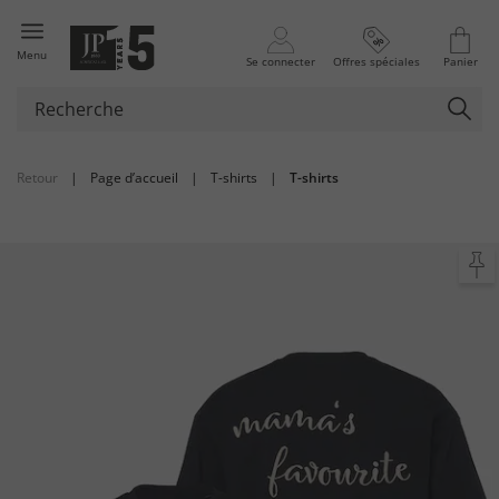
Menu
Se connecter
Offres spéciales
Panier
Retour
|
Page d’accueil
|
T-shirts
|
T-shirts