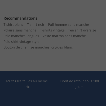
Recommandations
T shirt blanc
T shirt noir
Pull homme sans manche
Polaire sans manche
T-shirts vintage
Tee shirt oversize
Polo manches longues
Veste marron sans manche
Polo shirt vintage style
Bouton de chemise manches longues blanc
Toutes les tailles au même
Droit de retour sous 100
prix
jours