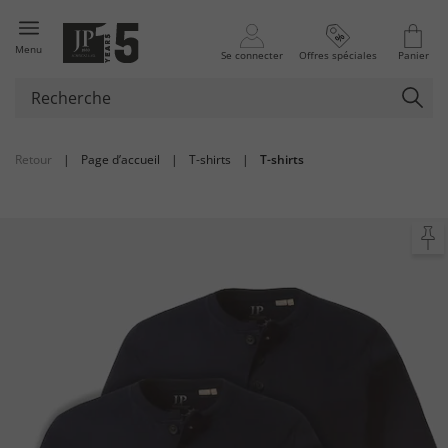
Menu
Se connecter
Offres spéciales
Panier
Retour
|
Page d’accueil
|
T-shirts
|
T-shirts