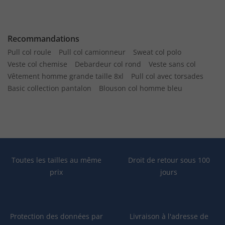
Recommandations
Pull col roule
Pull col camionneur
Sweat col polo
Veste col chemise
Debardeur col rond
Veste sans col
Vêtement homme grande taille 8xl
Pull col avec torsades
Basic collection pantalon
Blouson col homme bleu
Toutes les tailles au même
Droit de retour sous 100
prix
jours
Protection des données par
Livraison à l'adresse de